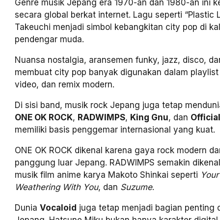
Genre musik Jepang era 1970-an dan 1980-an ini k
secara global berkat internet. Lagu seperti “Plastic 
Takeuchi menjadi simbol kebangkitan city pop di k
pendengar muda.
Nuansa nostalgia, aransemen funky, jazz, disco, da
membuat city pop banyak digunakan dalam playlist 
video, dan remix modern.
Di sisi band, musik rock Jepang juga tetap menduni
ONE OK ROCK
,
RADWIMPS
,
King Gnu
, dan
Offici
memiliki basis penggemar internasional yang kuat.
ONE OK ROCK dikenal karena gaya rock modern dan 
panggung luar Jepang. RADWIMPS semakin dikenal 
musik film anime karya Makoto Shinkai seperti
Your
Weathering With You
, dan
Suzume
.
Dunia
Vocaloid
juga tetap menjadi bagian penting d