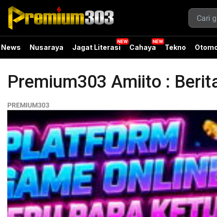
News
Nusaraya
Jagat Literasi
Cahaya
Tekno
Otomo
Premium303 Amiito : Beri
PREMIUM303