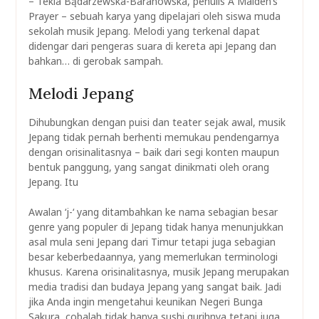
– Tekla Bądarzewska-Baranowska, penulis A Maiden’s
Prayer – sebuah karya yang dipelajari oleh siswa muda
sekolah musik Jepang. Melodi yang terkenal dapat
didengar dari pengeras suara di kereta api Jepang dan
bahkan… di gerobak sampah.
Melodi Jepang
Dihubungkan dengan puisi dan teater sejak awal, musik
Jepang tidak pernah berhenti memukau pendengarnya
dengan orisinalitasnya – baik dari segi konten maupun
bentuk panggung, yang sangat dinikmati oleh orang
Jepang. Itu
Awalan ‘j-‘ yang ditambahkan ke nama sebagian besar
genre yang populer di Jepang tidak hanya menunjukkan
asal mula seni Jepang dari Timur tetapi juga sebagian
besar keberbedaannya, yang memerlukan terminologi
khusus. Karena orisinalitasnya, musik Jepang merupakan
media tradisi dan budaya Jepang yang sangat baik. Jadi
jika Anda ingin mengetahui keunikan Negeri Bunga
Sakura, cobalah tidak hanya sushi gurihnya tetapi juga