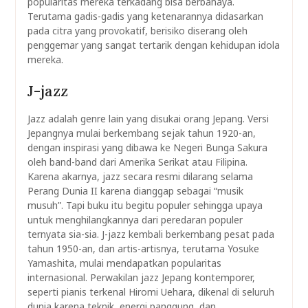
popularitas mereka terkadang bisa berbahaya.
Terutama gadis-gadis yang ketenarannya didasarkan
pada citra yang provokatif, berisiko diserang oleh
penggemar yang sangat tertarik dengan kehidupan idola
mereka.
J-jazz
Jazz adalah genre lain yang disukai orang Jepang. Versi
Jepangnya mulai berkembang sejak tahun 1920-an,
dengan inspirasi yang dibawa ke Negeri Bunga Sakura
oleh band-band dari Amerika Serikat atau Filipina.
Karena akarnya, jazz secara resmi dilarang selama
Perang Dunia II karena dianggap sebagai “musik
musuh”. Tapi buku itu begitu populer sehingga upaya
untuk menghilangkannya dari peredaran populer
ternyata sia-sia. J-jazz kembali berkembang pesat pada
tahun 1950-an, dan artis-artisnya, terutama Yosuke
Yamashita, mulai mendapatkan popularitas
internasional. Perwakilan jazz Jepang kontemporer,
seperti pianis terkenal Hiromi Uehara, dikenal di seluruh
dunia karena teknik, energi panggung, dan