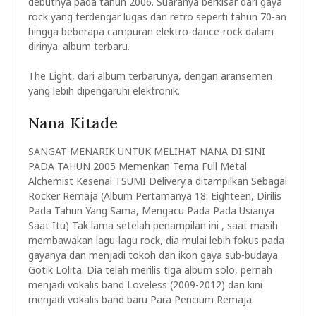
debutnya pada tahun 2006. Suaranya berkisar dari gaya
rock yang terdengar lugas dan retro seperti tahun 70-an
hingga beberapa campuran elektro-dance-rock dalam
dirinya. album terbaru.
The Light, dari album terbarunya, dengan aransemen
yang lebih dipengaruhi elektronik.
Nana Kitade
SANGAT MENARIK UNTUK MELIHAT NANA DI SINI
PADA TAHUN 2005 Memenkan Tema Full Metal
Alchemist Kesenai TSUMI Delivery.a ditampilkan Sebagai
Rocker Remaja (Album Pertamanya 18: Eighteen, Dirilis
Pada Tahun Yang Sama, Mengacu Pada Pada Usianya
Saat Itu) Tak lama setelah penampilan ini , saat masih
membawakan lagu-lagu rock, dia mulai lebih fokus pada
gayanya dan menjadi tokoh dan ikon gaya sub-budaya
Gotik Lolita. Dia telah merilis tiga album solo, pernah
menjadi vokalis band Loveless (2009-2012) dan kini
menjadi vokalis band baru Para Pencium Remaja.