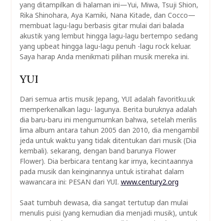
yang ditampilkan di halaman ini—Yui, Miwa, Tsuji Shion,
Rika Shinohara, Aya Kamiki, Nana Kitade, dan Cocco—
membuat lagu-lagu berbasis gitar mulai dari balada
akustik yang lembut hingga lagu-lagu bertempo sedang
yang upbeat hingga lagu-lagu penuh -lagu rock keluar.
Saya harap Anda menikmati pilihan musik mereka ini.
YUI
Dari semua artis musik Jepang, YUI adalah favoritku.uk
memperkenalkan lagu- lagunya. Berita buruknya adalah
dia baru-baru ini mengumumkan bahwa, setelah merilis
lima album antara tahun 2005 dan 2010, dia mengambil
jeda untuk waktu yang tidak ditentukan dari musik (Dia
kembali). sekarang, dengan band barunya Flower
Flower). Dia berbicara tentang kar irnya, kecintaannya
pada musik dan keinginannya untuk istirahat dalam
wawancara ini: PESAN dari YUI.
www.century2.org
Saat tumbuh dewasa, dia sangat tertutup dan mulai
menulis puisi (yang kemudian dia menjadi musik), untuk