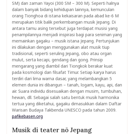
SM) dan zaman Yayoi (300 SM – 300 M). Seperti halnya
dalam banyak bidang kehidupan lainnya, kemunculan
orang Tionghoa di istana kekaisaran pada abad ke-6 M
merupakan titik balik perkembangan musik Jepang. Di
antara tamu asing tersebut juga terdapat musisi yang
penampilannya menjadi inspirasi bagi para seniman yang
memainkan gagaku – musik istana Jepang. Pertunjukan
ini dilakukan dengan menggunakan alat musik tiup
tradisional, seperti seruling Jepang, obo atau organ
mulut, serta kecapi, gendang dan gong. Prinsip
mengarang yang diambil dari Tiongkok berakar kuat
pada kosmologi dan filsafat Timur. Setiap karya harus
terdiri dari lima warna dasar, yang melambangkan 5
elemen dunia ini dibangun – tanah, logam, kayu, api, dan
air. Suara individu disesuaikan dengan musim, tumbuhan,
hewan, dll. Sebagai salah satu bentuk musik harmonika
tertua yang diketahui, gagaku dimasukkan dalam Daftar
Warisan Budaya Takbenda UNESCO pada tahun 2009.
pafikebasen.org
Musik di teater nō Jepang