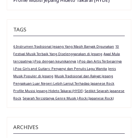
TAGS
6 Instrumen Tradisional Jepang Yang Masih Banyak Digunakan
10
Festival Musik Terbaik Yang Diselenggarakan di Jepang
Awal Mula
tercipatnya J-Pop dengan keunikannya
J-Pop dan Artis Terbesarnya
J-Pop Girls and Guitars: Penyanyi dan Penulis Lagu Wanita
Jenis
Musik Populer di Jepang
Musik Tradisional dan Rakyat Jepang
Pengakuan Luar Negeri Lebih Lanjut Terhadap Japanese Rock
Profile Musisi Jepang Hideto Takarai (HYDE)
Sedikit Sejarah Japanese
Rock
Sejarah Terciptanya Genre Musik J-Rock (Japanese Rock)
ARCHIVES