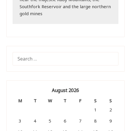
Southfork Reservoir and the large northern 
gold mines
SEARCH
FOR:
August 2026
M
T
W
T
F
S
S
1
2
3
4
5
6
7
8
9