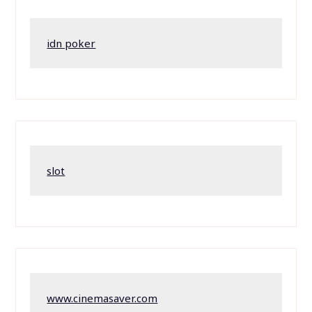
idn poker
slot
www.cinemasaver.com