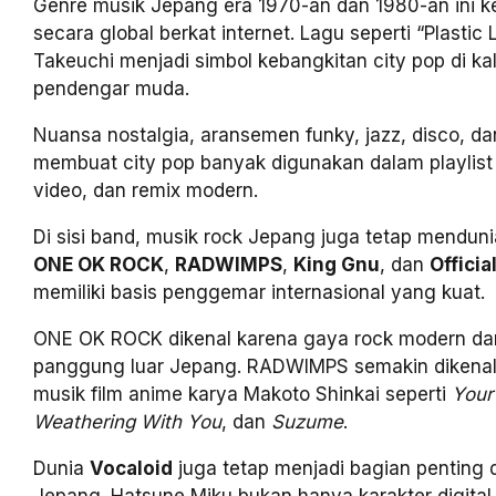
Genre musik Jepang era 1970-an dan 1980-an ini k
secara global berkat internet. Lagu seperti “Plastic 
Takeuchi menjadi simbol kebangkitan city pop di k
pendengar muda.
Nuansa nostalgia, aransemen funky, jazz, disco, da
membuat city pop banyak digunakan dalam playlist 
video, dan remix modern.
Di sisi band, musik rock Jepang juga tetap menduni
ONE OK ROCK
,
RADWIMPS
,
King Gnu
, dan
Offici
memiliki basis penggemar internasional yang kuat.
ONE OK ROCK dikenal karena gaya rock modern dan 
panggung luar Jepang. RADWIMPS semakin dikenal 
musik film anime karya Makoto Shinkai seperti
Your
Weathering With You
, dan
Suzume
.
Dunia
Vocaloid
juga tetap menjadi bagian penting d