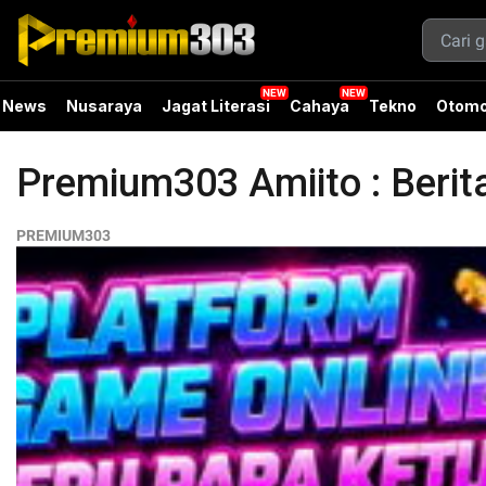
News
Nusaraya
Jagat Literasi
Cahaya
Tekno
Otomo
Premium303 Amiito : Beri
PREMIUM303